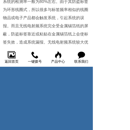
系统的检测率一般为80%左右。由于其防盗标签
为环形线圈式，所以很多与标签频率相似的线圈
物品或电子产品都会触发系统，引起系统的误
报。而且无线电射频系统完全受金属锡箔纸的屏
蔽，防盗标签靠近或粘贴在金属锡箔纸上会使标
签失效，造成系统漏报。无线电射频系统较大优
点是系统成本非常低。无线电射频系统有软标
签、硬标签两种，可以保护商场内大多数的物
返回首页
一键拨号
产品中心
联系我们
品。两个支座之间的距离一般不能大于1.2米。无
线电射频系统有立式和通道式两种安装方式，用
于保护百货商店、服装电、超市等。它有多种品
牌的产品可供选择，成本低廉。
上一页：硬标签有什么好处？
下一页：EAS系统的组成和作用